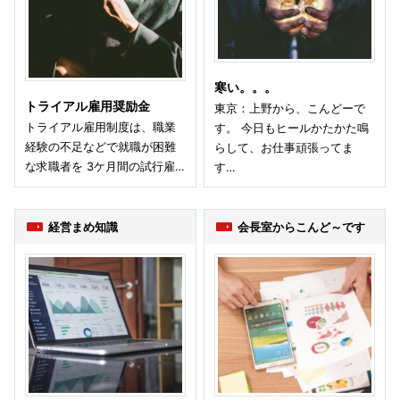
寒い。。。
トライアル雇用奨励金
東京：上野から、こんどーで
トライアル雇用制度は、職業
す。 今日もヒールかたかた鳴
経験の不足などで就職が困難
らして、お仕事頑張ってま
な求職者を 3ケ月間の試行雇…
す…
経営まめ知識
会長室からこんど～です