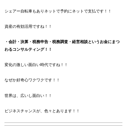
シェアー自転車
もあり
ネット
で
予約
に
ネット
で
支払
です！！
資産
の
有効活用
ですね！！
・会計・決算・税務申告・税務調査・経営相談というお金にまつ
わるコンサルティング！！
変化
の激しい面白い
時代
ですね！！
なぜか
好奇心ワクワク
です！！
世界
は、
広いし面白い！！
ビジネスチャンス
が、
色々
とあります！！