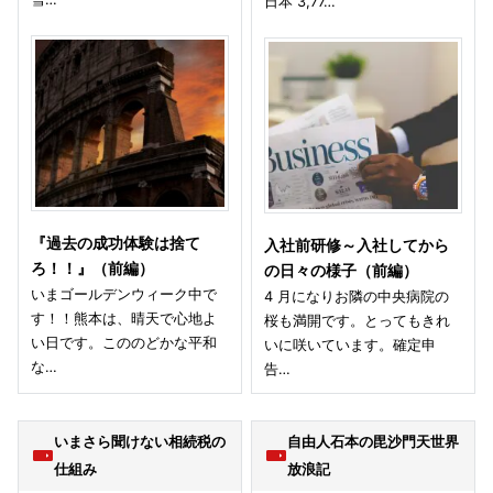
日本 3,77…
『過去の成功体験は捨て
入社前研修～入社してから
ろ！！』（前編）
の日々の様子（前編）
いまゴールデンウィーク中で
4 月になりお隣の中央病院の
す！！熊本は、晴天で心地よ
桜も満開です。とってもきれ
い日です。こののどかな平和
いに咲いています。確定申
な…
告…
いまさら聞けない相続税の
自由人石本の毘沙門天世界
仕組み
放浪記