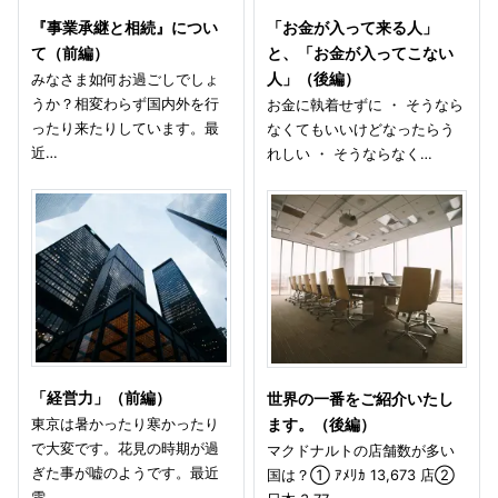
『事業承継と相続』につい
「お金が入って来る人」
て（前編）
と、「お金が入ってこない
みなさま如何お過ごしでしょ
人」（後編）
うか？相変わらず国内外を行
お金に執着せずに ・ そうなら
ったり来たりしています。最
なくてもいいけどなったらう
近…
れしい ・ そうならなく…
「経営力」（前編）
世界の一番をご紹介いたし
東京は暑かったり寒かったり
ます。（後編）
で大変です。花見の時期が過
マクドナルトの店舗数が多い
ぎた事が嘘のようです。最近
国は？① ｱﾒﾘｶ 13,673 店②
雪…