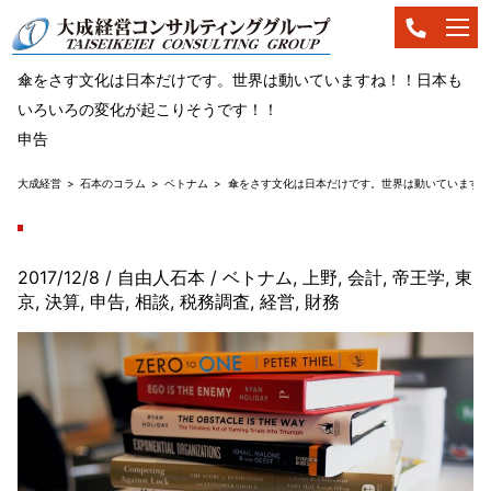
傘をさす文化は日本だけです。世界は動いていますね！！日本も
いろいろの変化が起こりそうです！！
申告
大成経営
石本のコラム
ベトナム
傘をさす文化は日本だけです。世界は動いていますね
2017/12/8
/ 自由人石本
/
ベトナム
,
上野
,
会計
,
帝王学
,
東
京
,
決算
,
申告
,
相談
,
税務調査
,
経営
,
財務