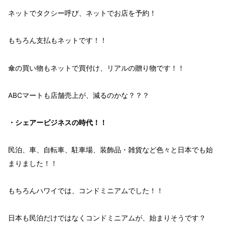
ネット
で
タクシー
呼び、
ネット
で
お店を予約！
もちろん
支払
も
ネット
です！！
傘の買い物も
ネットで買付け
、
リアルの贈り物
です！！
ABCマートも
店舗売上
が、
減る
のかな？？？
・シェアービジネスの時代！！
民泊、車、自転車、駐車場、装飾品・雑貨
など色々と
日本でも始
まり
ました！！
もちろん
ハワイ
では、
コンドミニアム
でした！！
日本
も
民泊
だけではなく
コンドミニアム
が、
始まりそう
です？