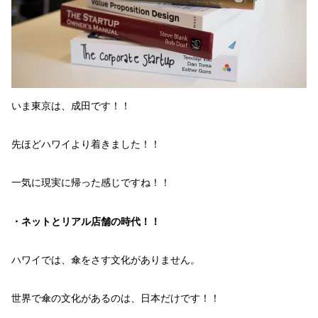
いま東京は、
成田
です！！
先ほど
ハワイ
より着きました！！
一気に
現実
に帰った感じ
ですね！！
・ネットとリアル店舗の時代！！
ハワイ
では、
傘をさす文化がありません。
世界
で
傘の文化
があるのは、
日本だけ
です！！