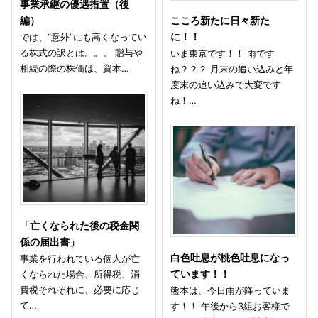
事業承継の優遇措置（後
編）
こころ新たに日々新た
では、“意外”にも高くなってい
に！！
る株式の訳とは。。。 贈与や
いま東京です！！ 雨です
相続の際の株価は、資本…
ね？？？ 月末の追い込みと年
度末の追い込みで大変です
ね！…
「亡くなられた後の税金関
係の届出書」
白色吐息が桃色吐息になっ
事業を行われている個人が亡
くなられた場合、所得税、消
ています！！
費税それぞれに、必要に応じ
熊本は、今日雨が降っていま
て…
す！！ 午後から3組お客様で