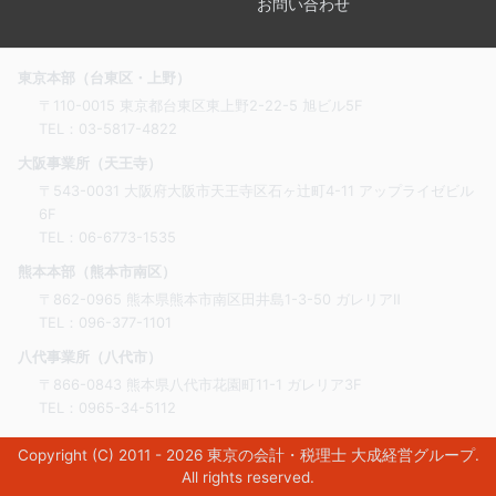
お問い合わせ
東京本部（台東区・上野）
〒110-0015 東京都台東区東上野2-22-5 旭ビル5F
TEL：
03-5817-4822
大阪事業所（天王寺）
〒543-0031 大阪府大阪市天王寺区石ヶ辻町4-11 アップライゼビル
6F
TEL：
06-6773-1535
熊本本部（熊本市南区）
〒862-0965 熊本県熊本市南区田井島1-3-50 ガレリアⅡ
TEL：
096-377-1101
八代事業所（八代市）
〒866-0843 熊本県八代市花園町11-1 ガレリア3F
TEL：
0965-34-5112
Copyright (C) 2011 - 2026
東京の会計・税理士 大成経営グループ
.
All rights reserved.