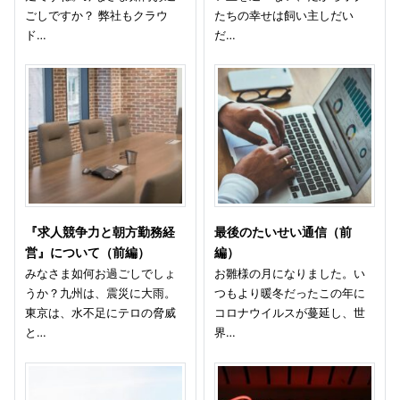
ごしですか？ 弊社もクラウ
たちの幸せは飼い主しだい
ド…
だ…
『求人競争力と朝方勤務経
最後のたいせい通信（前
営』について（前編）
編）
みなさま如何お過ごしでしょ
お雛様の月になりました。い
うか？九州は、震災に大雨。
つもより暖冬だったこの年に
東京は、水不足にテロの脅威
コロナウイルスが蔓延し、世
と…
界…