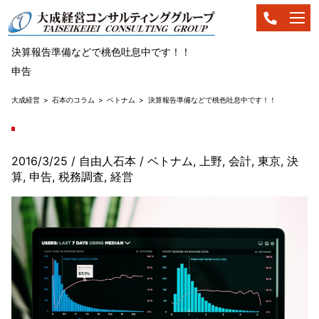
決算報告準備などで桃色吐息中です！！
申告
大成経営
石本のコラム
ベトナム
決算報告準備などで桃色吐息中です！！
2016/3/25
/ 自由人石本
/
ベトナム
,
上野
,
会計
,
東京
,
決
算
,
申告
,
税務調査
,
経営