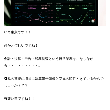
いま東京です！！
何かと忙しい
ですね！！
会計・決算・申告・税務調査という日常業務をこなしなが
ら・・・・・・・・・。
引越の連続
に
増員
に
決算報告準備
と
花見
の時期
ときているからで
しょうか？？？
有難い事です
ね！！