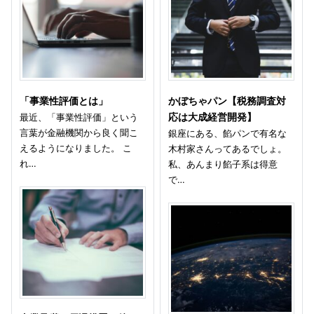
「事業性評価とは」
かぼちゃパン【税務調査対
最近、「事業性評価」という
応は大成経営開発】
言葉が金融機関から良く聞こ
銀座にある、餡パンで有名な
えるようになりました。 こ
木村家さんってあるでしょ。
れ…
私、あんまり餡子系は得意
で…