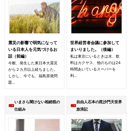
震災の影響で弱気になって
世界経営者会議に参加して
いる日本人を元気づけるお
まいりました。（後編）
話（前編）
私は東京にいるときは水、飲
料はカクヤス、他のものは24
今般、発生した東日本大震災
時間あいているスーパーを
から２カ月以上経ちました。
利…
しかし、今でも、福島原発問
題…
いまさら聞けない相続税の
自由人石本の毘沙門天世界
仕組み
放浪記