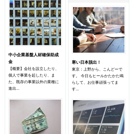
中小企業基盤人材確保助成
金
寒い日本脱出！
【概要】会社を設立したり、
東京：上野から、こんどーで
個人で事業を起したり、ま
す。 今日もヒールかたかた鳴
た、既存の事業以外の業種に
らして、お仕事頑張ってま
進出…
す…