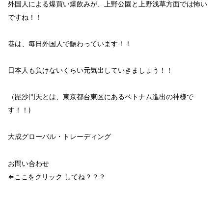
外国人による
爆買い爆飲み
が、
上野公園と上野浅草方面では怖い
ですね！！
巷は、毎日
外国人
で賑わって
います！！
日本人
も負けないくらい
元気
出していきましょう！！
（毘沙門天とは、東京都台東区にあるベトナム進出の神様で
す！！)
大成グローバル・トレーディング
お問い合わせ
⇐ここをクリック してね？？？