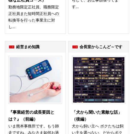
様な正社員コース）
らして、お仕事頑張ってま
す…
勤務地限定正社員、職務限定
正社員また短時間正社員への
転換等を行った事業主に対
し…
経営まめ知識
会長室からこんど～です
『事業経営の成長要因と
「犬から聞いた素敵な話」
は？』（前編）
（後編）
いま熊本事務所です。もう師
犬から飼い主へ ボクたちは飼
走ですね。みなさま如何お過
い主を選べない、だからボク