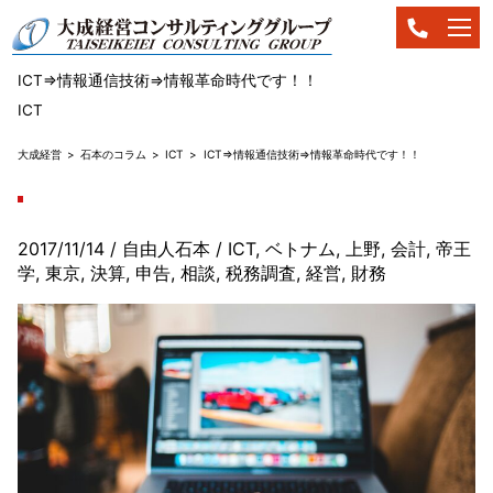
ICT⇒情報通信技術⇒情報革命時代です！！
ICT
大成経営
石本のコラム
ICT
ICT⇒情報通信技術⇒情報革命時代です！！
2017/11/14
/ 自由人石本
/
ICT
,
ベトナム
,
上野
,
会計
,
帝王
学
,
東京
,
決算
,
申告
,
相談
,
税務調査
,
経営
,
財務