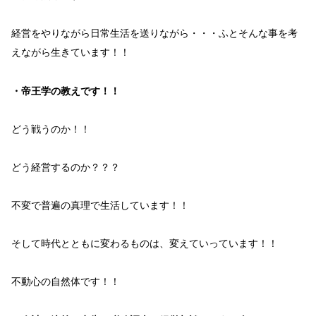
経営
をやりながら
日常生活
を送りながら・・・ふと
そんな事
を考
えながら生きて
います！！
・帝王学の教えです！！
どう戦う
のか！！
どう経営
するのか？？？
不変で普遍の真理
で
生活
しています！！
そして
時代とともに変わるもの
は、
変えて
いっています！！
不動心
の
自然体
です！！