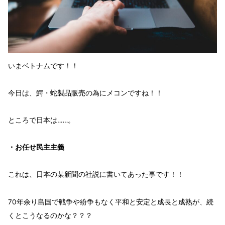
いま
ベトナム
です！！
今日は、鰐・蛇製品販売の為にメコンですね！！
ところで日本は‥‥‥。
・お任せ民主主義
これは、
日本の某新聞の
社説
に書いてあった事です！！
70年
余り
島国
で
戦争や紛争
もなく
平和と安定と成長と成熟
が、
続
く
とこうなるのかな？？？