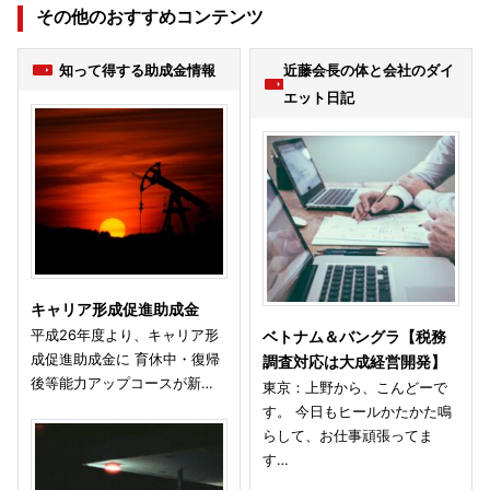
その他のおすすめコンテンツ
知って得する助成金情報
近藤会長の体と会社のダイ
エット日記
キャリア形成促進助成金
平成26年度より、キャリア形
ベトナム＆バングラ【税務
成促進助成金に 育休中・復帰
調査対応は大成経営開発】
後等能力アップコースが新…
東京：上野から、こんどーで
す。 今日もヒールかたかた鳴
らして、お仕事頑張ってま
す…