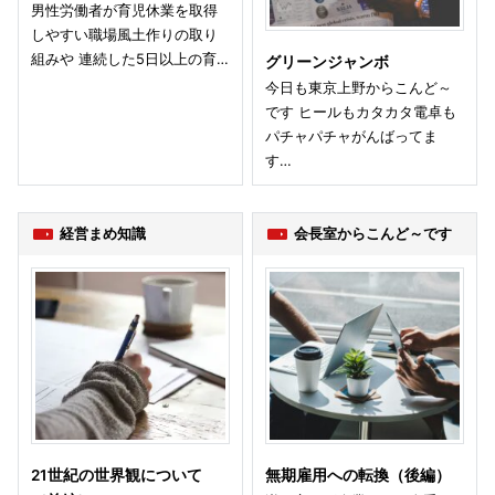
男性労働者が育児休業を取得
しやすい職場風土作りの取り
組みや 連続した5日以上の育…
グリーンジャンボ
今日も東京上野からこんど～
です ヒールもカタカタ電卓も
パチャパチャがんばってま
す…
経営まめ知識
会長室からこんど～です
21世紀の世界観について
無期雇用への転換（後編）