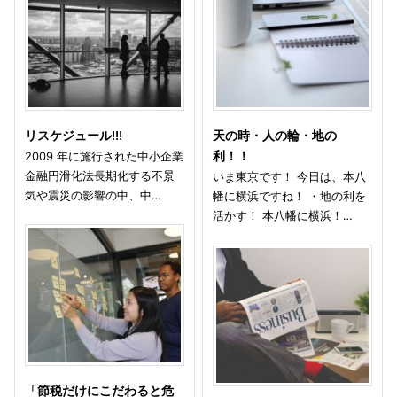
リスケジュール!!!
天の時・人の輪・地の
2009 年に施行された中小企業
利！！
金融円滑化法長期化する不景
いま東京です！ 今日は、本八
気や震災の影響の中、中…
幡に横浜ですね！ ・地の利を
活かす！ 本八幡に横浜！…
「節税だけにこだわると危