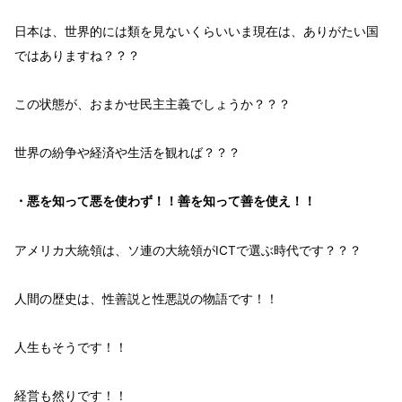
日本
は、
世界的
には
類を見ない
くらいいま現在は、
ありがたい国
ではありますね？？？
この状態が、
おまかせ民主主義
でしょうか？？？
世界
の紛争や経済や生活
を観れば？？？
・悪を知って悪を使わず！！善を知って善を使え！！
アメリカ大統領
は、
ソ連の大統領
が
ICTで選ぶ
時代
です？？？
人間の歴史
は、
性善説と性悪説
の物語
です！！
人生
もそうです！！
経営
も然りです！！