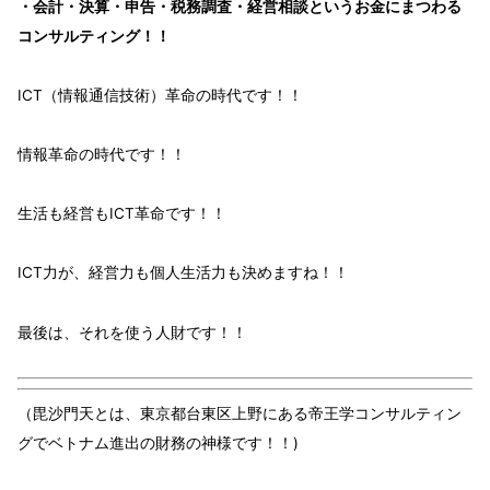
・会計・決算・申告・税務調査・経営相談というお金にまつわる
コンサルティング！！
ICT（情報通信技術）革命
の
時代
です！！
情報革命
の
時代
です！！
生活も経営
も
ICT革命
です！！
ICT力
が、
経営力
も
個人生活力
も
決めます
ね！！
最後
は、それを使う
人財
です！！
（毘沙門天とは、東京都台東区上野にある帝王学コンサルティン
グでベトナム進出の財務の神様です！！)