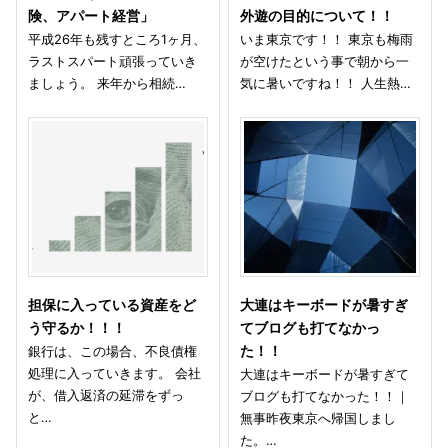
険、アパート経営」
外遊の目的について！！
平成26年も残すところ1ヶ月、
いま東京です！！ 東京も梅雨
ラストスパート頑張っていき
が空けたという事で朝から一
ましょう。 来年から相続…
気に暑いですね！！ 人生熱…
担保に入っている資産をど
大連はキーボードが暑すぎ
う守るか！！！
てブログも打てなかっ
銀行は、この場合、不良債権
た！！
処理に入っていきます。 会社
大連はキーボードが暑すぎて
が、借入返済の延滞をずっ
ブログも打てなかった！！｜
と…
無事昨夜東京へ帰国しまし
た。…