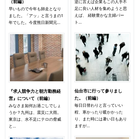
（前編）
逆に言えば企業もこの人手不
足に良い人材を集めようと思
早いもので今年も師走となり
えば、 経験豊かな主婦パー
ました。「アッ」と言うまの1
ト…
年でした。今度熊日新聞元…
仙台市に行って参りまし
『求人競争力と朝方勤務経
た。（前編）
営』について（前編）
毎日日替わりと言っていい
みなさま如何お過ごしでしょ
程、寒かったり暖かかった
うか？九州は、震災に大雨。
り、また時には暑い日もあり
東京は、水不足にテロの脅威
ますが…
と…