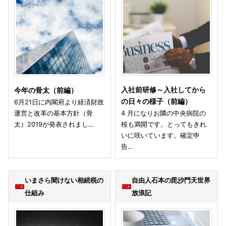
入社前研修～入社してから
今年の骨太（前編）
の日々の様子（前編）
6月21日に内閣府より経済財政
運営と改革の基本方針（骨
4 月になりお隣の中央病院の
太）2019が発表されまし…
桜も満開です。とってもきれ
いに咲いています。確定申
告…
いまさら聞けない相続税の
自由人石本の毘沙門天世界
仕組み
放浪記