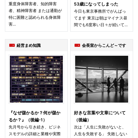
重度身体障害者、知的障害
53歳になってしまった
者、精神障害者 または通勤が
今日も東京事務所でがんばっ
特に困難と認められる身体障
てます 東京は朝はマイナス昼
害…
間でも6度寒い日々が続いて…
経営まめ知識
会長室からこんど～です
『なぜ儲かるか？何が儲か
好きな言葉や文章について
るか？』（後編-1）
（後編）
先月号から引き続き、ビジネ
次は「人生に失敗がないと、
スモデルの詳細と業種や実際
人生を失敗する」 失敗しない