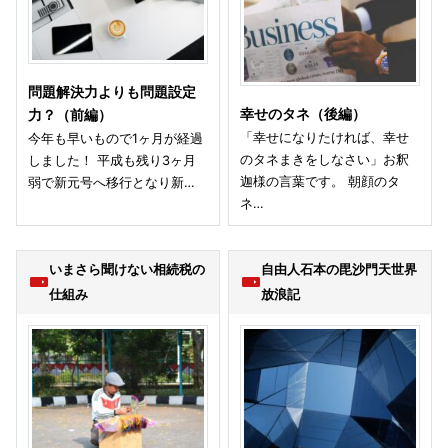
問題解決力よりも問題設定
幸せのタネ（後編）
力？（前編）
「幸せになりたければ、幸せ
今年も早いもので1ヶ月が経過
のタネまきをしなさい」お釈
しました！ 平成も残り3ヶ月
迦様の言葉です。 朝顔のタ
弱で新元号へ移行となり新…
ネ…
いまさら聞けない相続税の
自由人石本の毘沙門天世界
仕組み
放浪記