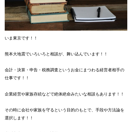
いま東京です！！
熊本大地震
でいろいろと相談が、舞い込んでいます！！
会計・決算・申告・税務調査という
お金
にまつわる経営者相手の
仕事
です！！
企業経営や家族存続などで
絶体絶命
みたいな相談もあります！！
その時に
会社や家族を守るという
目的
のもとで、
手段や方法論を
選択
します！！