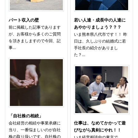
パート収入の壁
若い人達・成長中の人達に
前に掲載した記事であります
あやかりましょう？？？
が、お客様から多くのご質問
いま熊本県八代市です！！ 昨
を頂きましますので今回、記
日は、久しぶりの結婚式に若
事…
手社長の紹介がありまし
た？…
「自社株の相続」
会社経営の相続や事業承継に
仕事は、なめてかかって遊
当り、一番悩ましいのが自社
びながら真剣にやれ！！
株の取り扱いです。自社株の
いま経営相談中の東京で