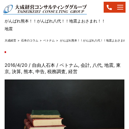
がんばれ熊本！！がんばれ八代！！地震よおさまれ！！
地震
大成経営
石本のコラム
ベトナム
がんばれ熊本！！がんばれ八代！！地震よおさまれ！
2016/4/20
/ 自由人石本
/
ベトナム
,
会計
,
八代
,
地震
,
東
京
,
決算
,
熊本
,
申告
,
税務調査
,
経営