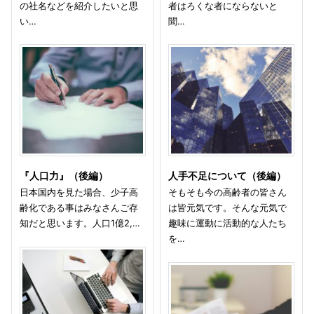
の社名などを紹介したいと思
者はろくな者にならないと
い…
聞…
『人口力』（後編）
人手不足について（後編）
日本国内を見た場合、少子高
そもそも今の高齢者の皆さん
齢化である事はみなさんご存
は皆元気です。そんな元気で
知だと思います。人口1億2,…
趣味に運動に活動的な人たち
を…