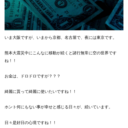
いま大阪ですが、いまから京都、名古屋で、夜には東京です。
熊本大震災中にこんなに移動が続くと
諸行無常
に
空の世界
です
ね！！
お金
は、ドロドロ
ですが？？？
綺麗に
貰って
綺麗に
使いたい
ですね！！
ホント何にもない事が幸せと感じる日々が、続いています。
日々是好日
の心境ですね！！