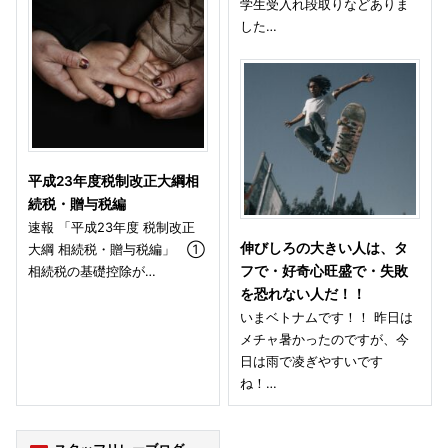
学生受入れ段取りなどありま
した…
平成23年度税制改正大綱相
続税・贈与税編
速報 「平成23年度 税制改正
伸びしろの大きい人は、タ
大綱 相続税・贈与税編」 ①
相続税の基礎控除が…
フで・好奇心旺盛で・失敗
を恐れない人だ！！
いまベトナムです！！ 昨日は
メチャ暑かったのですが、今
日は雨で凌ぎやすいです
ね！…