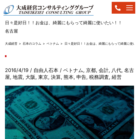
日々是好日！！お金は、綺麗にもらって綺麗に使いたい！！
名古屋
大成経営
石本のコラム
ベトナム
日々是好日！！お金は、綺麗にもらって綺麗に使いた
2016/4/19
/ 自由人石本
/
ベトナム
,
京都
,
会計
,
八代
,
名古
屋
,
地震
,
大阪
,
東京
,
決算
,
熊本
,
申告
,
税務調査
,
経営