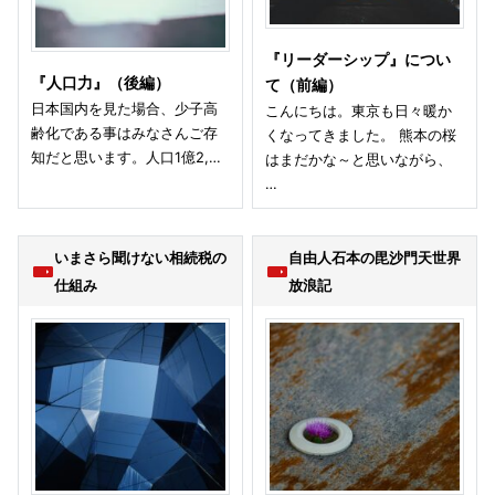
『リーダーシップ』につい
『人口力』（後編）
て（前編）
日本国内を見た場合、少子高
こんにちは。東京も日々暖か
齢化である事はみなさんご存
くなってきました。 熊本の桜
知だと思います。人口1億2,…
はまだかな～と思いながら、
…
いまさら聞けない相続税の
自由人石本の毘沙門天世界
仕組み
放浪記