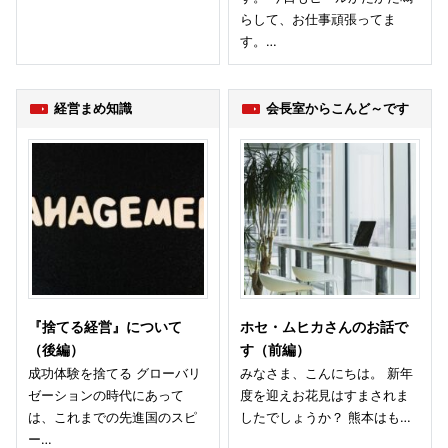
らして、お仕事頑張ってま
す。…
経営まめ知識
会長室からこんど～です
『捨てる経営』について
ホセ・ムヒカさんのお話で
（後編）
す（前編）
成功体験を捨てる グローバリ
みなさま、こんにちは。 新年
ゼーションの時代にあって
度を迎えお花見はすまされま
は、これまでの先進国のスピ
したでしょうか？ 熊本はも…
ー…