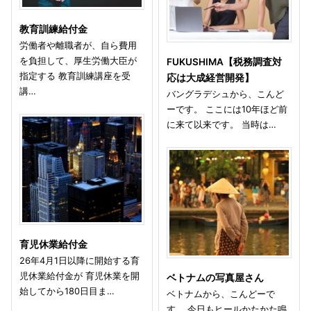
教育訓練給付金
労働者や離職者が、自ら費用
を負担して、厚生労働大臣が
FUKUSHIMA【税務調査対
指定する 教育訓練講座を受
応は大成経営開発】
講…
バングラデシュから、こんど
ーです。 ここには10年ほど前
に来て以来です。 当時は…
育児休業給付金
26年4月1日以降に開始する育
児休業給付金が 育児休業を開
ベトナムの写真屋さん
始してから180日目ま…
ベトナムから、こんどーで
す。 今日もヒールかたかた鳴