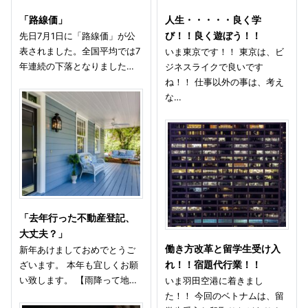
「路線価」
人生・・・・・良く学
先日7月1日に「路線価」が公
び！！良く遊ぼう！！
表されました。全国平均では7
いま東京です！！ 東京は、ビ
年連続の下落となりました…
ジネスライクで良いです
ね！！ 仕事以外の事は、考え
な…
「去年行った不動産登記、
大丈夫？」
働き方改革と留学生受け入
新年あけましておめでとうご
ざいます。 本年も宜しくお願
れ！！宿題代行業！！
い致します。 【雨降って地…
いま羽田空港に着きまし
た！！ 今回のベトナムは、留