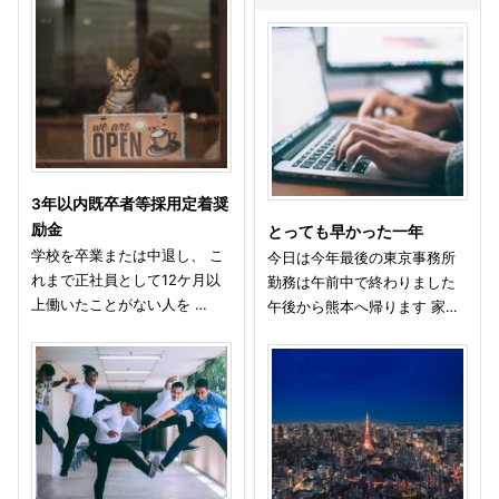
3年以内既卒者等採用定着奨
励金
とっても早かった一年
学校を卒業または中退し、 こ
今日は今年最後の東京事務所
れまで正社員として12ケ月以
勤務は午前中で終わりました
上働いたことがない人を …
午後から熊本へ帰ります 家…