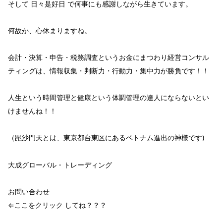
そして
日々是好日
で何事にも
感謝
しながら生きています。
何故か、心休まりますね。
会計・決算・申告・税務調査という
お金
にまつわり
経営
コンサル
ティングは、
情報収集・判断力・行動力・集中力
が勝負
です！！
人生
という時間管理と
健康
という体調管理の達人
にならないとい
けませんね！！
（毘沙門天とは、東京都台東区にあるベトナム進出の神様です)
大成グローバル・トレーディング
お問い合わせ
⇐ここをクリック してね？？？