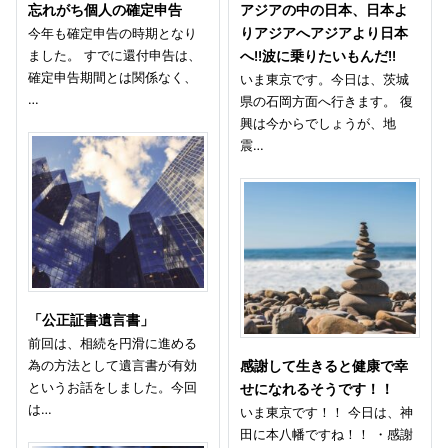
忘れがち個人の確定申告
アジアの中の日本、日本よ
今年も確定申告の時期となり
りアジアへアジアより日本
ました。 すでに還付申告は、
へ!!波に乗りたいもんだ!!
確定申告期間とは関係なく、
いま東京です。今日は、茨城
…
県の石岡方面へ行きます。 復
興は今からでしょうが、地
震…
「公正証書遺言書」
前回は、相続を円滑に進める
為の方法として遺言書が有効
感謝して生きると健康で幸
というお話をしました。今回
せになれるそうです！！
は…
いま東京です！！ 今日は、神
田に本八幡ですね！！ ・感謝