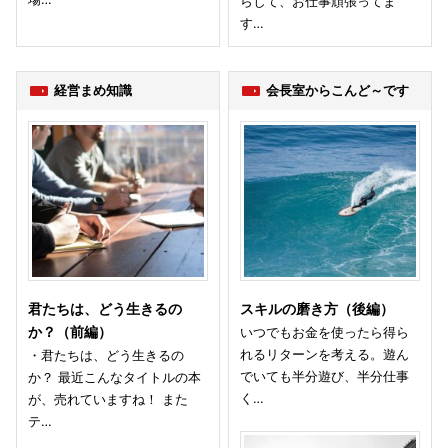
らして、お仕事頑張ってま
す…
経営まめ知識
会長室からこんど～です
君たちは、どう生きるの
スキルの磨き方（後編）
か？（前編）
いつでもお金を使ったら得ら
れるリターンを考える。遊ん
・君たちは、どう生きるの
でいても半分遊び、半分仕事
か？ 最近こんなタイトルの本
く…
が、売れていますね！ また
テ…