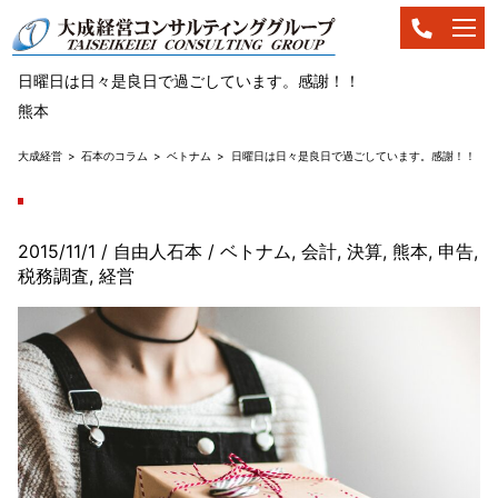
日曜日は日々是良日で過ごしています。感謝！！
熊本
大成経営
石本のコラム
ベトナム
日曜日は日々是良日で過ごしています。感謝！！
2015/11/1
/ 自由人石本
/
ベトナム
,
会計
,
決算
,
熊本
,
申告
,
税務調査
,
経営