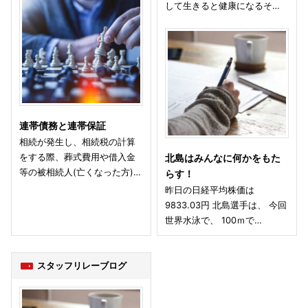
して生きると健康になるそ…
連帯債務と連帯保証
相続が発生し、相続税の計算
をする際、葬式費用や借入金
北島はみんなに何かをもた
等の被相続人(亡くなった方)…
らす！
昨日の日経平均株価は
9833.03円 北島選手は、 今回
世界水泳で、 100ｍで…
スタッフリレーブログ