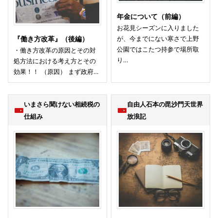
年金について（前編）
お花見シーズンに入りました
が、今までにない寒さで上野
『働き方改革』（後編）
公園ではこたつ持参で場所取
・働き方改革の原因とその対
り…
処方法における考え方とその
効果！！ （原因） まず政府…
いまさら聞けない相続税の
自由人石本の毘沙門天世界
仕組み
放浪記