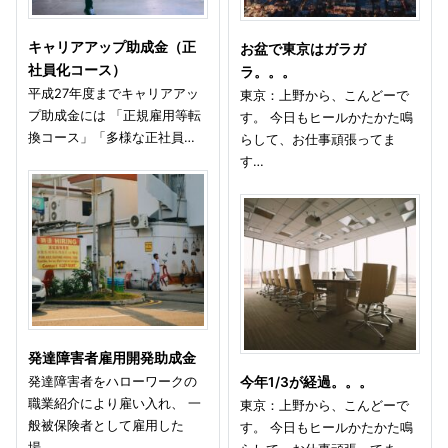
キャリアアップ助成金（正
お盆で東京はガラガ
社員化コース）
ラ。。。
平成27年度までキャリアアッ
東京：上野から、こんどーで
プ助成金には 「正規雇用等転
す。 今日もヒールかたかた鳴
換コース」「多様な正社員…
らして、お仕事頑張ってま
す…
発達障害者雇用開発助成金
発達障害者をハローワークの
今年1/3が経過。。。
職業紹介により雇い入れ、 一
東京：上野から、こんどーで
般被保険者として雇用した
す。 今日もヒールかたかた鳴
場…