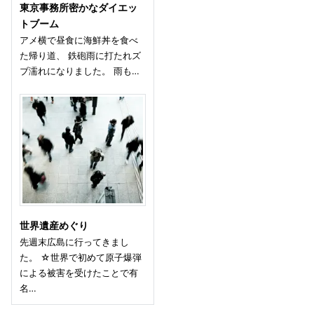
東京事務所密かなダイエッ
トブーム
アメ横で昼食に海鮮丼を食べ
た帰り道、 鉄砲雨に打たれズ
ブ濡れになりました。 雨も…
世界遺産めぐり
先週末広島に行ってきまし
た。 ☆世界で初めて原子爆弾
による被害を受けたことで有
名…