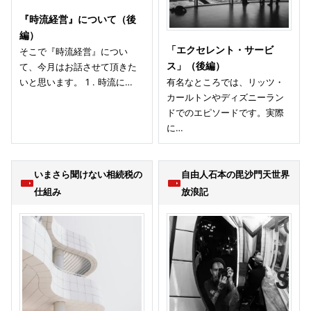
『時流経営』について（後
編）
「エクセレント・サービ
そこで『時流経営』につい
ス」（後編）
て、今月はお話させて頂きた
いと思います。 1 . 時流に…
有名なところでは、リッツ・
カールトンやディズニーラン
ドでのエピソードです。実際
に…
いまさら聞けない相続税の
自由人石本の毘沙門天世界
仕組み
放浪記