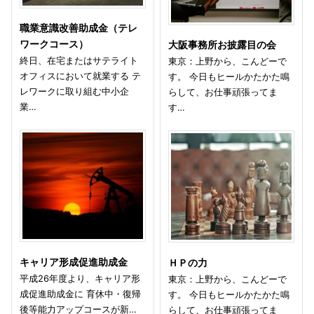
職業意識改善助成金（テレ
ワークコース）
大阪事務所お披露目の会
終日、在宅またはサテライト
東京：上野から、こんどーで
オフィスにおいて就業する テ
す。 今日もヒールかたかた鳴
レワークに取り組む中小企
らして、お仕事頑張ってま
業…
す…
キャリア形成促進助成金
ＨＰの力
平成26年度より、キャリア形
東京：上野から、こんどーで
成促進助成金に 育休中・復帰
す。 今日もヒールかたかた鳴
後等能力アップコースが新…
らして、お仕事頑張ってま