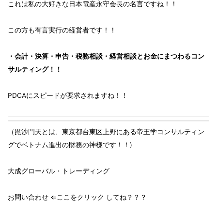
これは私の大好きな
日本電産
永守会長
の名言
ですね！！
この方も
有
言実行
の経営者
です！！
・会計・決算・申告・税務相談・経営相談とお金にまつわるコン
サルティング！！
PDCAに
スピード
が要求
されますね！！
（毘沙門天とは、東京都台東区上野にある帝王学コンサルティン
グでベトナム進出の財務の神様です！！)
大成グローバル・トレーディング
お問い合わせ ⇐ここをクリック してね？？？