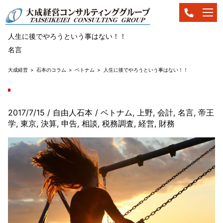
人生に後でやろうという事はない！！
名言
大成経営
石本のコラム
ベトナム
人生に後でやろうという事はない！！
2017/7/15
/ 自由人石本
/
ベトナム
,
上野
,
会計
,
名言
,
帝王
学
,
東京
,
決算
,
申告
,
相談
,
税務調査
,
経営
,
財務