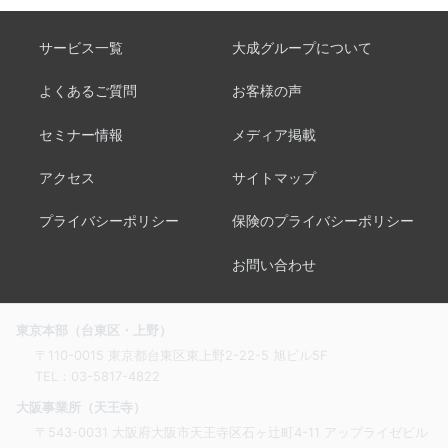
サービス一覧
大成グループについて
よくあるご質問
お客様の声
セミナー情報
メディア掲載
アクセス
サイトマップ
プライバシーポリシー
保険のプライバシーポリシー
お問い合わせ
東京本部（台東区・上野）
〒110-0015 東京都台東区東上野2-22-5 旭ビル5F
TEL：
03-5817-4822
大阪事業所（天王寺）
〒543-0031 大阪府大阪市天王寺区石ヶ辻町4-11 アップライゼビル