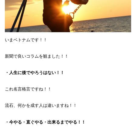
いま
ベトナム
です！！
新聞で良いコラムを観ました！！
・人生に後でやろうはない！！
これ
名言格言
ですね！！
流石、
何かを成す人
は違いますね！！
・今やる・直ぐやる・出来るまでやる！！