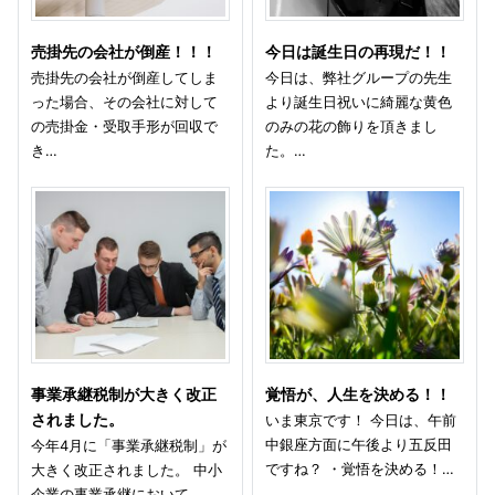
売掛先の会社が倒産！！！
今日は誕生日の再現だ！！
売掛先の会社が倒産してしま
今日は、弊社グループの先生
った場合、その会社に対して
より誕生日祝いに綺麗な黄色
の売掛金・受取手形が回収で
のみの花の飾りを頂きまし
き…
た。…
事業承継税制が大きく改正
覚悟が、人生を決める！！
されました。
いま東京です！ 今日は、午前
中銀座方面に午後より五反田
今年4月に「事業承継税制」が
ですね？ ・覚悟を決める！…
大きく改正されました。 中小
企業の事業承継において、…