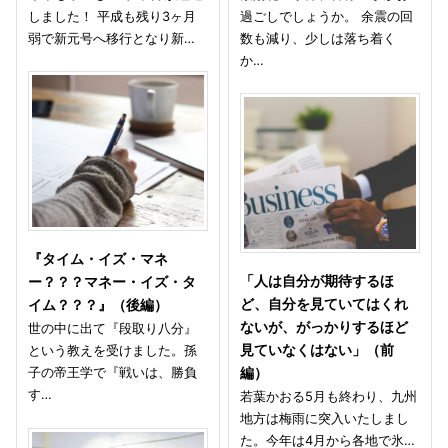
しました！ 平成も残り3ヶ月
過ごしでしょうか。 余震の回
弱で新元号へ移行となり新…
数も減り、少しは落ち着く
か…
『タイム・イズ・マネ
「人は自分が期待するほ
ー？？？マネー・イズ・タ
ど、自分を見ていてはくれ
イム？？？』（後編）
ないが、がっかりするほど
世の中に出て『段取り八分』
という教えを受けました。孫
見ていなくはない」（前
子の帝王学で『戦いは、勝負
編）
す…
若葉かおる5月も終わり、九州
地方は梅雨に突入いたしまし
た。今年は4月から各地で氷…