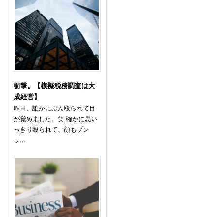
衝撃。【模擬税務調査は大
成経営】
昨日、誰かにぶん殴られて目
が覚めました。笑 確かに思い
っきり殴られて、顔もブン
ッ…