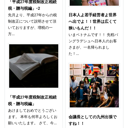
「平成27年度税制改正相続
税・贈与税編」-2
先月より、平成27年からの税
日本人よ若手経営者よ世界
制改正について説明させて頂
へ出でよ！！世界は広くて
いておりますが、増税の一
狭いもんだ！！
方…
いまベトナムです！！ 先程バ
ングラデシュへ日本人のお客
さまが、一名帰られまし
た！…
「平成27年度税制改正相続
税・贈与税編」
あけましておめでとうござい
ます。 本年も何卒よろしくお
会議長としての九州出張で
願いいたします。 さて、今…
すね！！