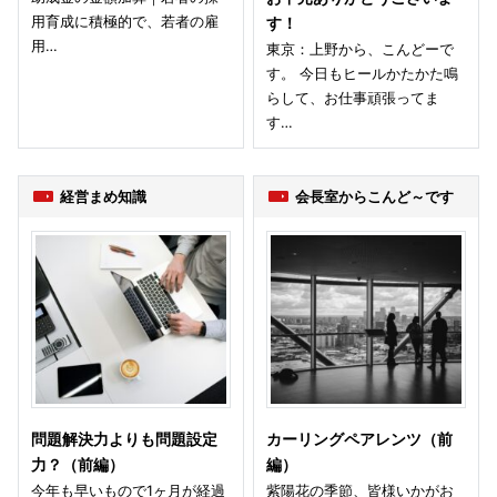
用育成に積極的で、若者の雇
す！
用…
東京：上野から、こんどーで
す。 今日もヒールかたかた鳴
らして、お仕事頑張ってま
す…
経営まめ知識
会長室からこんど～です
問題解決力よりも問題設定
カーリングペアレンツ（前
力？（前編）
編）
今年も早いもので1ヶ月が経過
紫陽花の季節、皆様いかがお