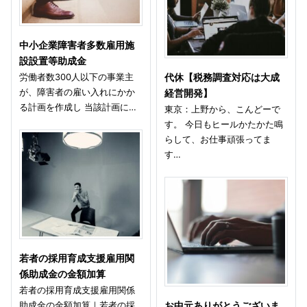
中小企業障害者多数雇用施
設設置等助成金
労働者数300人以下の事業主
代休【税務調査対応は大成
が、障害者の雇い入れにかか
経営開発】
る計画を作成し 当該計画に…
東京：上野から、こんどーで
す。 今日もヒールかたかた鳴
らして、お仕事頑張ってま
す…
若者の採用育成支援雇用関
係助成金の金額加算
若者の採用育成支援雇用関係
助成金の金額加算｜若者の採
お中元ありがとうございま