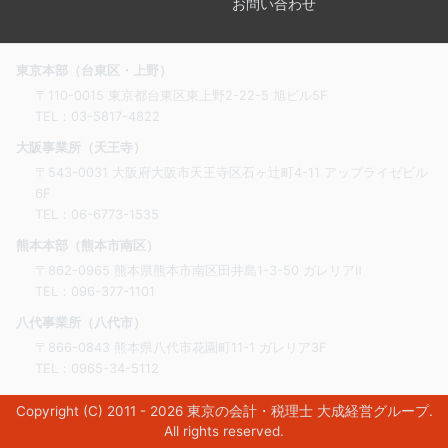
お問い合わせ
東京本部（台東区・上野）
〒110-0015 東京都台東区東上野2-22-5 旭ビル5F
TEL：
03-5817-4822
大阪事業所（天王寺）
〒543-0031 大阪府大阪市天王寺区石ヶ辻町4-11 アップライゼビル
6F
TEL：
06-6773-1535
熊本本部（熊本市南区）
〒862-0965 熊本県熊本市南区田井島1-3-50 ガレリアⅡ
TEL：
096-377-1101
八代事業所（八代市）
〒866-0843 熊本県八代市花園町11-1 ガレリア3F
TEL：
0965-34-5112
Copyright (C) 2011 - 2026
東京の会計・税理士 大成経営グループ
.
All rights reserved.