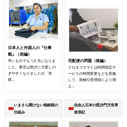
日本人と外国人の『仕事
観』（前編）
早いものでもう9 月になりま
宅配便の問題（後編）
した。東京は朝夕に大変しの
クロネコヤマトは時間指定サ
ぎやすくなりましたが、皆
ービスの時間変更などを実施
様…
して、荷物引受増加により増
え…
いまさら聞けない相続税の
自由人石本の毘沙門天世界
仕組み
放浪記