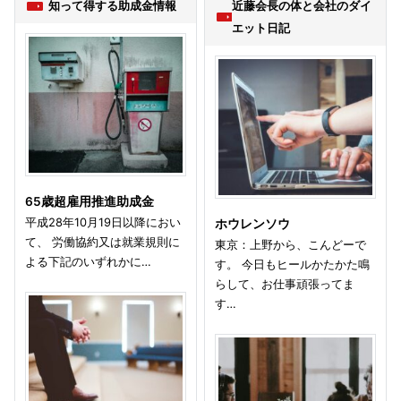
知って得する助成金情報
近藤会長の体と会社のダイ
エット日記
65歳超雇用推進助成金
平成28年10月19日以降におい
ホウレンソウ
て、 労働協約又は就業規則に
東京：上野から、こんどーで
よる下記のいずれかに…
す。 今日もヒールかたかた鳴
らして、お仕事頑張ってま
す…